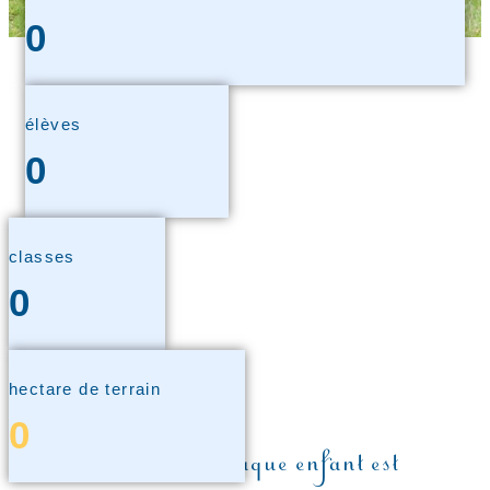
0
élèves
0
classes
0
hectare de terrain
0
Parce que chaque enfant est